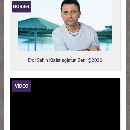
GÖRSEL
Erol Sahin Kizlar ağlatun Beni @2026
VİDEO