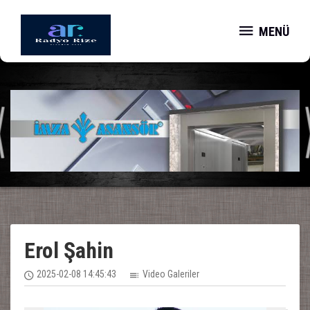
MENÜ
Erol Şahin
2025-02-08 14:45:43
Video Galeriler